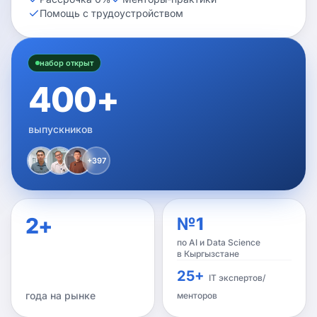
Помощь с трудоустройством
набор открыт
400+
выпускников
+
397
2+
№1
по AI и Data Science
в Кыргызстане
25+
IT экспертов/
года на рынке
менторов