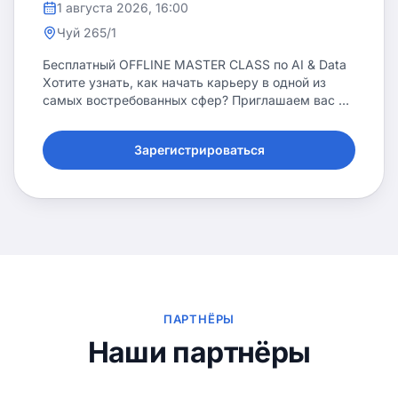
1 августа 2026
, 16:00
Чуй 265/1
Бесплатный OFFLINE MASTER CLASS по AI & Data
Хотите узнать, как начать карьеру в одной из
самых востребованных сфер? Приглашаем вас на
бесплатный офлайн мастер-класс от AI Academy!
📌 На встрече вы узнаете: • какие профессии в AI
Зарегистрироваться
и Data востребованы уже сегодня; • как проходит
обучение в AI Academy; • какие навыки нужны
для старта в IT; • сможете задать вопросы
преподавателям и команде академии. 📅 1
августа 🕓 16:00 📍 AI Academy, пр. Чуй, 265 🎟
Участие бесплатное, количество мест ограничено.
ПАРТНЁРЫ
Наши партнёры