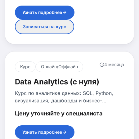
действующей группе AI Academy сразу
после блока Python Advanced и начните
Узнать подробнее
строить ML-модели вместо повторения
основ.
Записаться на курс
4 месяца
Курс
Онлайн/Оффлайн
Data Analytics (с нуля)
Курс по аналитике данных: SQL, Python,
визуализация, дашборды и бизнес-
аналитика. Идеально для начала карьеры в
Цену уточняйте у специалиста
аналитике.
Узнать подробнее