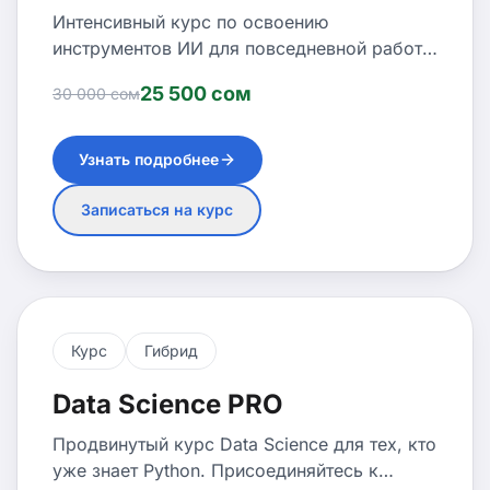
Интенсивный курс по освоению
инструментов ИИ для повседневной работы
и бизнеса. Научитесь использовать
25 500 сом
30 000 сом
ChatGPT, Midjourney и другие AI-
инструменты на профессиональном уровне.
Узнать подробнее
Записаться на курс
Курс
Гибрид
Data Science PRO
Продвинутый курс Data Science для тех, кто
уже знает Python. Присоединяйтесь к