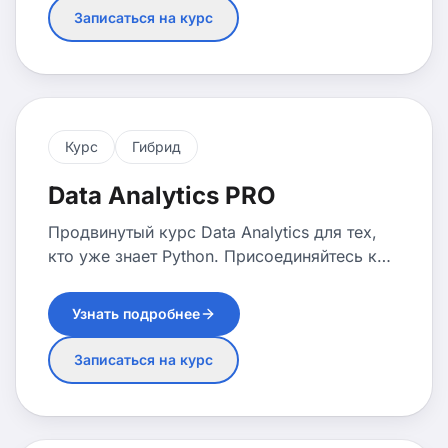
без навыков дизайна, видеомонтажа или
Записаться на курс
съемки. Курс построен по принципу «от
идеи до готового контента» и ориентирован
на реальные задачи бизнеса и маркетинга.
Курс
Гибрид
Data Analytics PRO
Продвинутый курс Data Analytics для тех,
кто уже знает Python. Присоединяйтесь к
действующей группе AI Academy сразу
после блока Python Advanced и
Узнать подробнее
фокусируйтесь на бизнес-аналитике,
статистике и работе с продуктовыми
Записаться на курс
метриками.