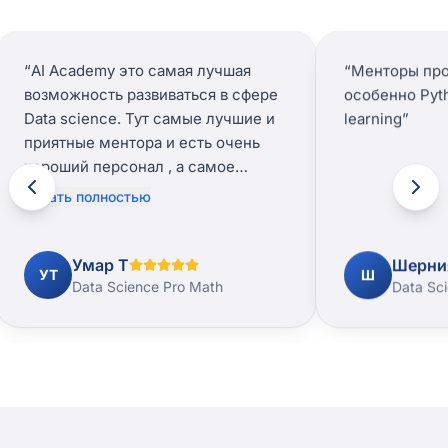
“
AI Academy это самая лучшая
“
Менторы про
возможность развиваться в сфере
особенно Pyt
Data science. Тут самые лучшие и
learning
”
приятные ментора и есть очень
хороший персонал , а самое
главное у вас будет возможность
Читать полностью
посетить мероприятия .Всем
советую если вы хотите быть
лучшим Дата сайнтистом. Учусь
Умар Т
Шерни
УТ
Ш
тут уже 6 месяцев и не разу не
Data Science Pro Math
Data Sc
слышал чтобы кто то жаловался.
”