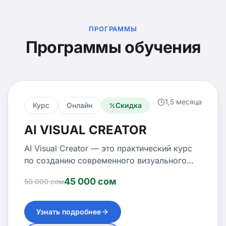
ПРОГРАММЫ
Программы обучения
1,5 месяца
Курс
Онлайн
Скидка
AI VISUAL CREATOR
AI Visual Creator — это практический курс
по созданию современного визуального
контента с помощью искусственного
45 000 сом
50 000 сом
интеллекта. Вы научитесь создавать
рекламные изображения, Reels, AI-видео,
цифровых аватаров, озвучку и
Узнать подробнее
полноценные маркетинговые материалы