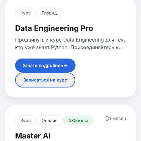
Курс
Гибрид
Data Engineering Pro
Продвинутый курс Data Engineering для тех,
кто уже знает Python. Присоединяйтесь к
действующей группе AI Academy сразу
после блока Python Advanced и
Узнать подробнее
фокусируйтесь на SQL, базах данных и
построении пайплайнов.
Записаться на курс
1 месяц
Курс
Онлайн
Скидка
Master AI